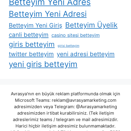
Betteyim Yeni Adres
Betteyim Yeni Adresi
Betteyim Üyelik
Betteyim Yeni Giriş
canli betteyim
casino sitesi betteyim
giris betteyim
girisi betteyim
twitter betteyim
yeni adresi betteyim
yeni giris betteyim
Avrasya'nın en büyük reklam platformunda olmak için
Microsoft Teams:
reklam@avrasyamarketing.com
adresimizden veya Telegram: @Avrasyamarketing
adresimizden irtibat kurabilirsiniz. (Tek iletişim
adreslerimiz teams / telegram ve mail adresimizdir.
Harici hiçbir iletişim adresimiz bulunmamaktadır.