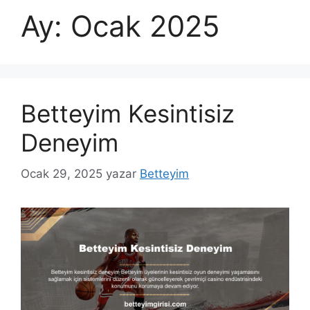
Ay:
Ocak 2025
Betteyim Kesintisiz
Deneyim
Ocak 29, 2025
yazar
Betteyim