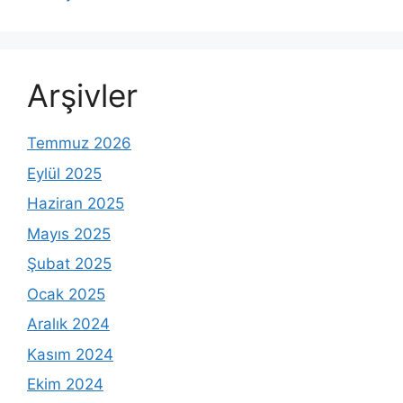
Arşivler
Temmuz 2026
Eylül 2025
Haziran 2025
Mayıs 2025
Şubat 2025
Ocak 2025
Aralık 2024
Kasım 2024
Ekim 2024