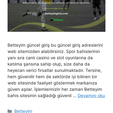
Betteyim güncel giriş bu güncel giriş adreslerini
web sitemizden alabilirsiniz. Spor bahislerinin
yanı sıra canlı casino ve slot oyunlarına da
katılma şansına sahip olup, size daha da
heyecan verici fırsatlar sunulmaktadır. Tersine,
hem güvenilir hem de sektörde iyi bilinen bir
web sitesinde faaliyet göstermek markanıza
güven aşılar. İşlemlerinizin her zaman Betteyim
bahis sitesinin sağladığı güvenli …
Devamını oku
Kategoriler
Betteyim