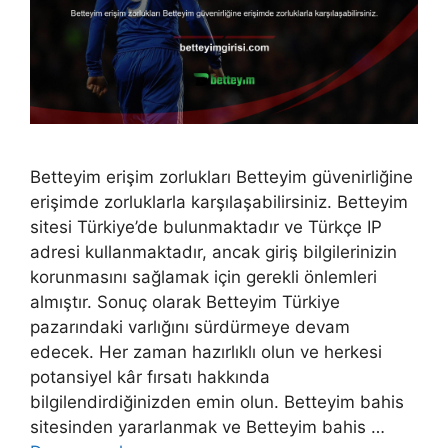
Betteyim erişim zorlukları Betteyim güvenirliğine
erişimde zorluklarla karşılaşabilirsiniz. Betteyim
sitesi Türkiye’de bulunmaktadır ve Türkçe IP
adresi kullanmaktadır, ancak giriş bilgilerinizin
korunmasını sağlamak için gerekli önlemleri
almıştır. Sonuç olarak Betteyim Türkiye
pazarındaki varlığını sürdürmeye devam
edecek. Her zaman hazırlıklı olun ve herkesi
potansiyel kâr fırsatı hakkında
bilgilendirdiğinizden emin olun. Betteyim bahis
sitesinden yararlanmak ve Betteyim bahis …