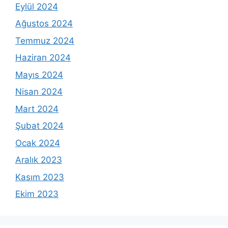
Eylül 2024
Ağustos 2024
Temmuz 2024
Haziran 2024
Mayıs 2024
Nisan 2024
Mart 2024
Şubat 2024
Ocak 2024
Aralık 2023
Kasım 2023
Ekim 2023