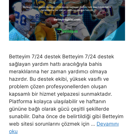
Betteyim 7/24 destek Betteyim 7/24 destek
sağlayan yardım hattı aracılığıyla bahis
meraklılarına her zaman yardımcı olmaya
hazırdır. Bu destek ekibi, yüksek vasıflı ve
problem çözen profesyonellerden oluşan
kapsamlı bir hizmet yelpazesi sunmaktadır.
Platforma kolayca ulaşılabilir ve haftanın
gününe bağlı olarak gücü çeşitli şekillerde
sunabilir. Daha önce de belirtildiği gibi Betteyim
web sitesi sorunlarını çözmek için …
Devamını
oku