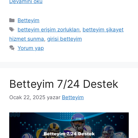
Devamını oku
Kategoriler
Betteyim
Etiketler
betteyim erişim zorlukları
,
betteyim şikayet
hizmet sunma
,
girisi betteyim
Yorum yap
Betteyim 7/24 Destek
Ocak 22, 2025
yazar
Betteyim