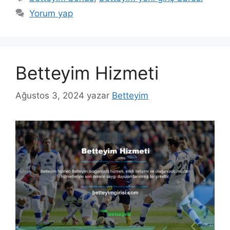
Yorum yap
Betteyim Hizmeti
Ağustos 3, 2024
yazar
Betteyim