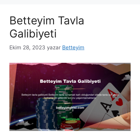
Betteyim Tavla
Galibiyeti
Ekim 28, 2023
yazar
Betteyim