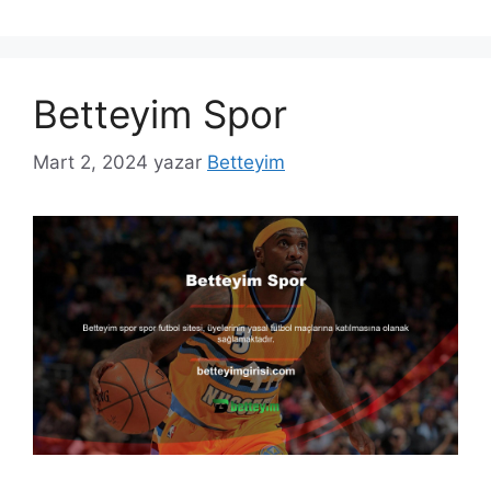
Betteyim Spor
Mart 2, 2024
yazar
Betteyim