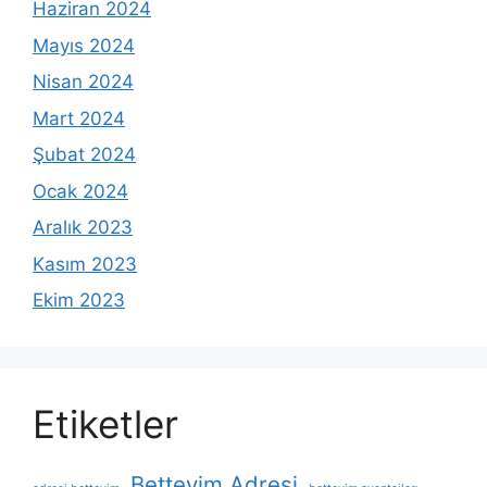
Haziran 2024
Mayıs 2024
Nisan 2024
Mart 2024
Şubat 2024
Ocak 2024
Aralık 2023
Kasım 2023
Ekim 2023
Etiketler
Betteyim Adresi