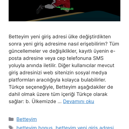
Betteyim yeni giriş adresi ülke değiştirdikten
sonra yeni giriş adresime nasıl erişebilirim? Tüm
güncellemeler ve değişiklikler, kayıtlı üyenin e-
posta adresine veya cep telefonuna SMS
yoluyla anında iletilir. Diğer kullanıcılar mevcut
giriş adresinizi web sitenizin sosyal medya
platformları aracılığıyla kolayca bulabilirler.
Türkçe seçeneğiyle, Betteyim aşağıdakiler de
dahil olmak üzere tüm içeriği Türkçe olarak
sağlar: b. Ülkemizde …
Devamını oku
Kategoriler
Betteyim
Etiketler
betteyim bonus
,
betteyim yeni giriş adresi