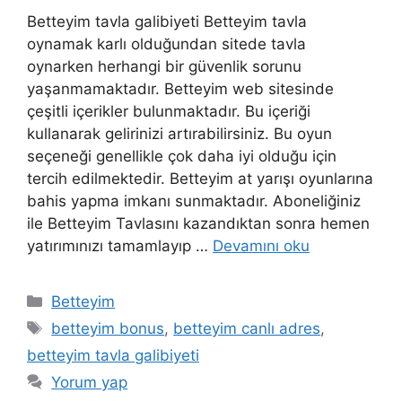
Betteyim tavla galibiyeti Betteyim tavla
oynamak karlı olduğundan sitede tavla
oynarken herhangi bir güvenlik sorunu
yaşanmamaktadır. Betteyim web sitesinde
çeşitli içerikler bulunmaktadır. Bu içeriği
kullanarak gelirinizi artırabilirsiniz. Bu oyun
seçeneği genellikle çok daha iyi olduğu için
tercih edilmektedir. Betteyim at yarışı oyunlarına
bahis yapma imkanı sunmaktadır. Aboneliğiniz
ile Betteyim Tavlasını kazandıktan sonra hemen
yatırımınızı tamamlayıp …
Devamını oku
Kategoriler
Betteyim
Etiketler
betteyim bonus
,
betteyim canlı adres
,
betteyim tavla galibiyeti
Yorum yap