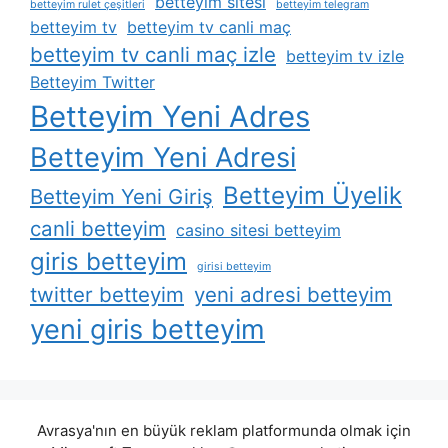
betteyim sitesi
betteyim rulet çeşitleri
betteyim telegram
betteyim tv
betteyim tv canli maç
betteyim tv canli maç izle
betteyim tv izle
Betteyim Twitter
Betteyim Yeni Adres
Betteyim Yeni Adresi
Betteyim Üyelik
Betteyim Yeni Giriş
canli betteyim
casino sitesi betteyim
giris betteyim
girisi betteyim
twitter betteyim
yeni adresi betteyim
yeni giris betteyim
Avrasya'nın en büyük reklam platformunda olmak için