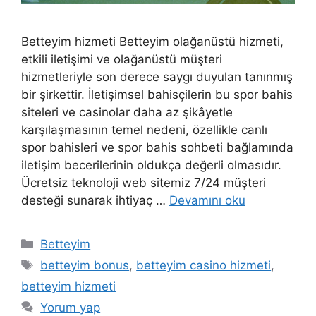
Betteyim hizmeti Betteyim olağanüstü hizmeti,
etkili iletişimi ve olağanüstü müşteri
hizmetleriyle son derece saygı duyulan tanınmış
bir şirkettir. İletişimsel bahisçilerin bu spor bahis
siteleri ve casinolar daha az şikâyetle
karşılaşmasının temel nedeni, özellikle canlı
spor bahisleri ve spor bahis sohbeti bağlamında
iletişim becerilerinin oldukça değerli olmasıdır.
Ücretsiz teknoloji web sitemiz 7/24 müşteri
desteği sunarak ihtiyaç …
Devamını oku
Kategoriler
Betteyim
Etiketler
betteyim bonus
,
betteyim casino hizmeti
,
betteyim hizmeti
Yorum yap