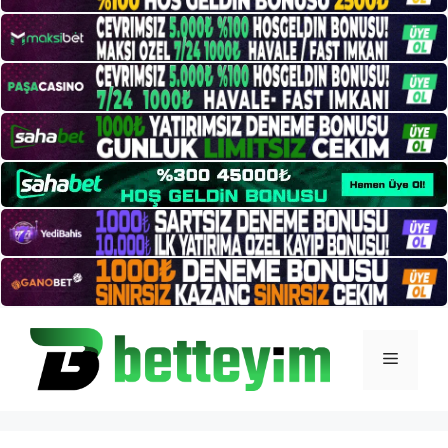
İçeriğe
atla
Menü