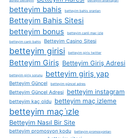
adresi betteyim
betteyim avantajları
betteyim bahis
betteyim bahis oranları
Betteyim Bahis Sitesi
betteyim bonus
betteyim canli maç izle
Betteyim Casino Sitesi
betteyim canlı bahis
betteyim girisi
betteyim giris twitter
Betteyim Giriş
Betteyim Giriş Adresi
betteyim giriş yap
betteyim giriş sorunu
Betteyim Güncel
betteyim güncel adres
betteyim instagram
Betteyim Güncel Adresi
betteyim maç izleme
betteyim kaç oldu
betteyim maç i̇zle
Betteyim Nasıl Bir Site
betteyim promosyon kodu
betteyim promosyonları