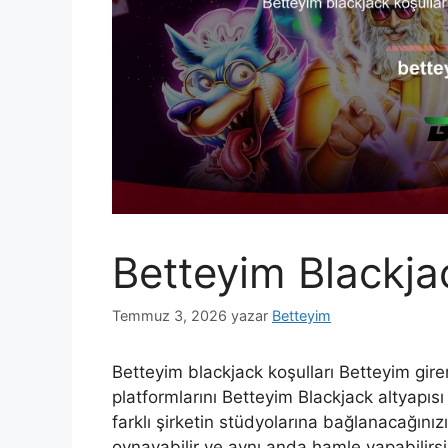
Betteyim Blackjac
Temmuz 3, 2026
yazar
Betteyim
Betteyim blackjack koşulları Betteyim gire
platformlarını Betteyim Blackjack altyapısı
farklı şirketin stüdyolarına bağlanacağınız
oynayabilir ve aynı anda hamle yapabilirsin