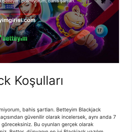
k Koşulları
miyorum, bahis şartları. Betteyim Blackjack
 açısından güvenilir olarak incelersek, aynı anda 7
ı göreceksiniz. Bu oyunları gerçek olarak
iz. Bettor, dünyanın en iyi Blackjack yazılım