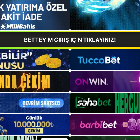
BETTEYİM GİRİŞ İÇİN TIKLAYINIZ!