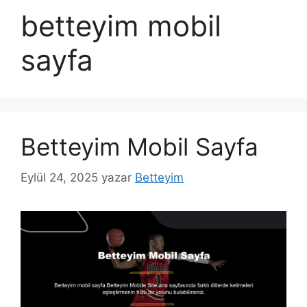
betteyim mobil
sayfa
Betteyim Mobil Sayfa
Eylül 24, 2025
yazar
Betteyim