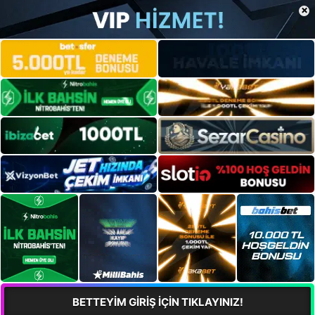
×
BETTEYİM GİRİŞ İÇİN TIKLAYINIZ!