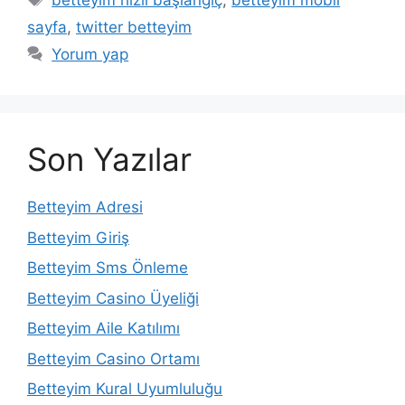
betteyim hızlı başlangıç
,
betteyim mobil
sayfa
,
twitter betteyim
Yorum yap
Son Yazılar
Betteyim Adresi
Betteyim Giriş
Betteyim Sms Önleme
Betteyim Casino Üyeliği
Betteyim Aile Katılımı
Betteyim Casino Ortamı
Betteyim Kural Uyumluluğu