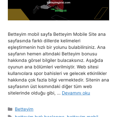
Betteyim mobil sayfa Betteyim Mobile Site ana
sayfasında farklı dillerde kelimeleri
eşleştirmenin hızlı bir yolunu bulabilirsiniz. Ana
sayfanın hemen altındaki Betteyim bonusu
hakkında görsel bilgiler bulacaksınız. Aşağıda
oyunun ana bölümleri verilmiştir. Web sitesi
kullanıcılara spor bahisleri ve gelecek etkinlikler
hakkında çok fazla bilgi vermektedir. Sitenin ana
sayfasının üst kısmındaki diğer tüm web
sitelerinde olduğu gibi, …
Devamını oku
Kategoriler
Betteyim
Etiketler