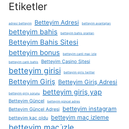
Etiketler
Betteyim Adresi
adresi betteyim
betteyim avantajları
betteyim bahis
betteyim bahis oranları
Betteyim Bahis Sitesi
betteyim bonus
betteyim canli maç izle
Betteyim Casino Sitesi
betteyim canlı bahis
betteyim girisi
betteyim giris twitter
Betteyim Giriş
Betteyim Giriş Adresi
betteyim giriş yap
betteyim giriş sorunu
Betteyim Güncel
betteyim güncel adres
betteyim instagram
Betteyim Güncel Adresi
betteyim maç izleme
betteyim kaç oldu
betteyim maç i̇zle