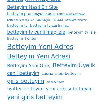
Betteyim Nasıl Bir Site
betteyim promosyon kodu
betteyim promosyonları
betteyim sitesi
betteyim rulet çeşitleri
betteyim telegram
betteyim tv
betteyim tv canli maç
betteyim tv canli maç izle
betteyim tv izle
Betteyim Twitter
Betteyim Yeni Adres
Betteyim Yeni Adresi
Betteyim Üyelik
Betteyim Yeni Giriş
canli betteyim
casino sitesi betteyim
giris betteyim
girisi betteyim
twitter betteyim
yeni adresi betteyim
yeni giris betteyim