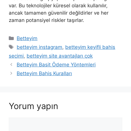
var. Bu teknolojiler küresel olarak kullanılır,
ancak tamamen güvenilir değildirler ve her
zaman potansiyel riskler taşırlar.
Kategoriler
Betteyim
Etiketler
betteyim instagram
,
betteyim keyifli bahis
seçimi
,
betteyim site avantajları çok
Betteyim Basit Ödeme Yöntemleri
Betteyim Bahis Kuralları
Yorum yapın
Yorum