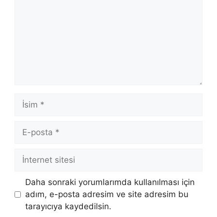
İsim
E-
posta
İnternet
sitesi
Daha sonraki yorumlarımda kullanılması için
adım, e-posta adresim ve site adresim bu
tarayıcıya kaydedilsin.