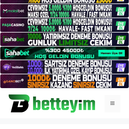
İçeriğe
atla
Menü