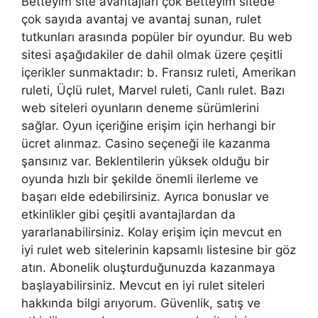
Betteyim site avantajları çok Betteyim sitede
çok sayıda avantaj ve avantaj sunan, rulet
tutkunları arasında popüler bir oyundur. Bu web
sitesi aşağıdakiler de dahil olmak üzere çeşitli
içerikler sunmaktadır: b. Fransız ruleti, Amerikan
ruleti, Üçlü rulet, Marvel ruleti, Canlı rulet. Bazı
web siteleri oyunların deneme sürümlerini
sağlar. Oyun içeriğine erişim için herhangi bir
ücret alınmaz. Casino seçeneği ile kazanma
şansınız var. Beklentilerin yüksek olduğu bir
oyunda hızlı bir şekilde önemli ilerleme ve
başarı elde edebilirsiniz. Ayrıca bonuslar ve
etkinlikler gibi çeşitli avantajlardan da
yararlanabilirsiniz. Kolay erişim için mevcut en
iyi rulet web sitelerinin kapsamlı listesine bir göz
atın. Abonelik oluşturduğunuzda kazanmaya
başlayabilirsiniz. Mevcut en iyi rulet siteleri
hakkında bilgi arıyorum. Güvenlik, satış ve