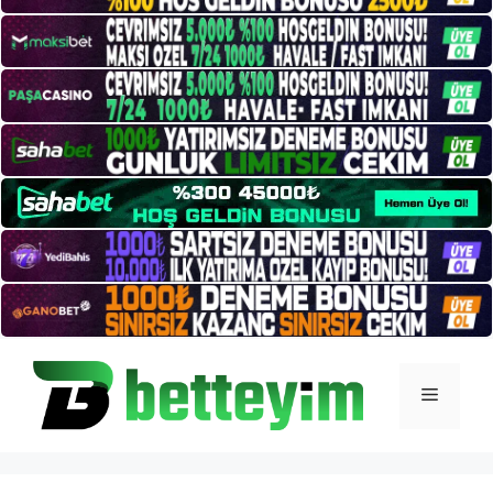
İçeriğe
atla
Menü