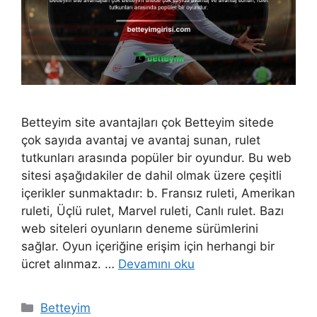
Betteyim site avantajları çok Betteyim sitede
çok sayıda avantaj ve avantaj sunan, rulet
tutkunları arasında popüler bir oyundur. Bu web
sitesi aşağıdakiler de dahil olmak üzere çeşitli
içerikler sunmaktadır: b. Fransız ruleti, Amerikan
ruleti, Üçlü rulet, Marvel ruleti, Canlı rulet. Bazı
web siteleri oyunların deneme sürümlerini
sağlar. Oyun içeriğine erişim için herhangi bir
ücret alınmaz. …
Devamını oku
Kategoriler
Betteyim