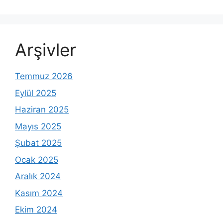
Arşivler
Temmuz 2026
Eylül 2025
Haziran 2025
Mayıs 2025
Şubat 2025
Ocak 2025
Aralık 2024
Kasım 2024
Ekim 2024