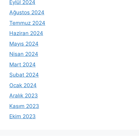
Eylül 2024
Ağustos 2024
Temmuz 2024
Haziran 2024
Mayıs 2024
Nisan 2024
Mart 2024
Şubat 2024
Ocak 2024
Aralık 2023
Kasım 2023
Ekim 2023