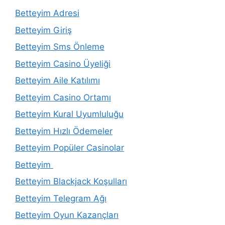
Betteyim Adresi
Betteyim Giriş
Betteyim Sms Önleme
Betteyim Casino Üyeliği
Betteyim Aile Katılımı
Betteyim Casino Ortamı
Betteyim Kural Uyumluluğu
Betteyim Hızlı Ödemeler
Betteyim Popüler Casinolar
Betteyim
Betteyim Blackjack Koşulları
Betteyim Telegram Ağı
Betteyim Oyun Kazançları