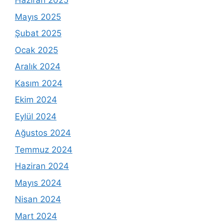
Haziran 2025
Mayıs 2025
Şubat 2025
Ocak 2025
Aralık 2024
Kasım 2024
Ekim 2024
Eylül 2024
Ağustos 2024
Temmuz 2024
Haziran 2024
Mayıs 2024
Nisan 2024
Mart 2024