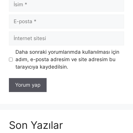
İsim
E-
posta
İnternet
sitesi
Daha sonraki yorumlarımda kullanılması için
adım, e-posta adresim ve site adresim bu
tarayıcıya kaydedilsin.
Son Yazılar