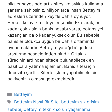
bilgiler sayesinde artık siteyi kolaylıkla kullanma
şansına sahipsiniz. Milyonlarca insan Betteyim
adresleri üzerinden keyifle bahis oynuyor.
Herkes kolaylıkla siteye erişebilir. Ek olarak, ne
kadar çok kişinin bahis hesabı varsa, potansiyel
kazançları da o kadar yüksek olur. Bu sebeple
bahisler oldukça uygun bir bahis ortamında
oynanmaktadır. Betteyim yatağı bölgedeki
araştırma nesnelerinden biridir. Ortaklık
sürecinin ardından sitede bulunabilecek en
basit para yatırma işlemleri. Bahis sitesi için
depozito şarttır. Sitede işlem yapabilmek için
bakiyenizin olması gerekmektedir.
Kategoriler
Betteyim
Etiketler
Betteyim Nasıl Bir Site
,
betteyim sık erişim
sebebi
,
betteyim teknik sorun yaşamama