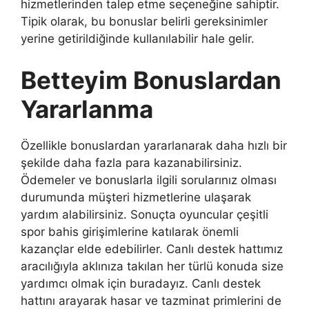
hizmetlerinden talep etme seçeneğine sahiptir.
Tipik olarak, bu bonuslar belirli gereksinimler
yerine getirildiğinde kullanılabilir hale gelir.
Betteyim Bonuslardan
Yararlanma
Özellikle bonuslardan yararlanarak daha hızlı bir
şekilde daha fazla para kazanabilirsiniz.
Ödemeler ve bonuslarla ilgili sorularınız olması
durumunda müşteri hizmetlerine ulaşarak
yardım alabilirsiniz. Sonuçta oyuncular çeşitli
spor bahis girişimlerine katılarak önemli
kazançlar elde edebilirler. Canlı destek hattımız
aracılığıyla aklınıza takılan her türlü konuda size
yardımcı olmak için buradayız. Canlı destek
hattını arayarak hasar ve tazminat primlerini de