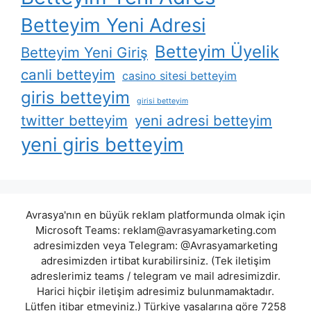
Betteyim Yeni Adresi
Betteyim Üyelik
Betteyim Yeni Giriş
canli betteyim
casino sitesi betteyim
giris betteyim
girisi betteyim
twitter betteyim
yeni adresi betteyim
yeni giris betteyim
Avrasya'nın en büyük reklam platformunda olmak için
Microsoft Teams:
reklam@avrasyamarketing.com
adresimizden veya Telegram: @Avrasyamarketing
adresimizden irtibat kurabilirsiniz. (Tek iletişim
adreslerimiz teams / telegram ve mail adresimizdir.
Harici hiçbir iletişim adresimiz bulunmamaktadır.
Lütfen itibar etmeyiniz.) Türkiye yasalarına göre 7258