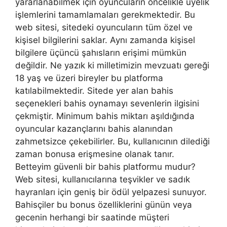
yararlanabilmek için oyuncuların öncelikle üyelik
işlemlerini tamamlamaları gerekmektedir. Bu
web sitesi, sitedeki oyuncuların tüm özel ve
kişisel bilgilerini saklar. Aynı zamanda kişisel
bilgilere üçüncü şahısların erişimi mümkün
değildir. Ne yazık ki milletimizin mevzuatı gereği
18 yaş ve üzeri bireyler bu platforma
katılabilmektedir. Sitede yer alan bahis
seçenekleri bahis oynamayı sevenlerin ilgisini
çekmiştir. Minimum bahis miktarı aşıldığında
oyuncular kazançlarını bahis alanından
zahmetsizce çekebilirler. Bu, kullanıcının dilediği
zaman bonusa erişmesine olanak tanır.
Betteyim güvenli bir bahis platformu mudur?
Web sitesi, kullanıcılarına teşvikler ve sadık
hayranları için geniş bir ödül yelpazesi sunuyor.
Bahisçiler bu bonus özelliklerini günün veya
gecenin herhangi bir saatinde müşteri