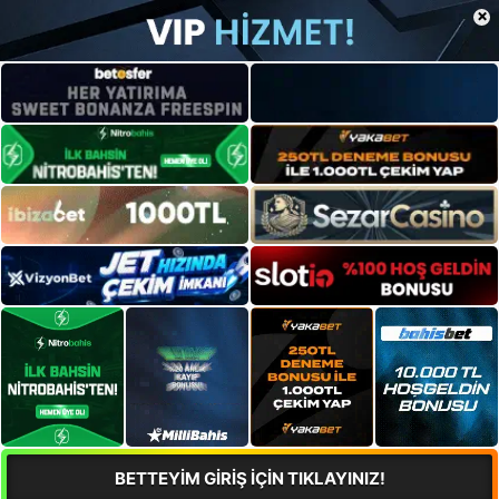
×
BETTEYİM GİRİŞ İÇİN TIKLAYINIZ!