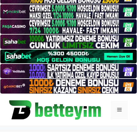
İçeriğe
atla
Menü