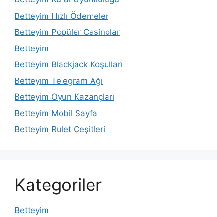
Betteyim Hızlı Ödemeler
Betteyim Popüler Casinolar
Betteyim
Betteyim Blackjack Koşulları
Betteyim Telegram Ağı
Betteyim Oyun Kazançları
Betteyim Mobil Sayfa
Betteyim Rulet Çeşitleri
Kategoriler
Betteyim