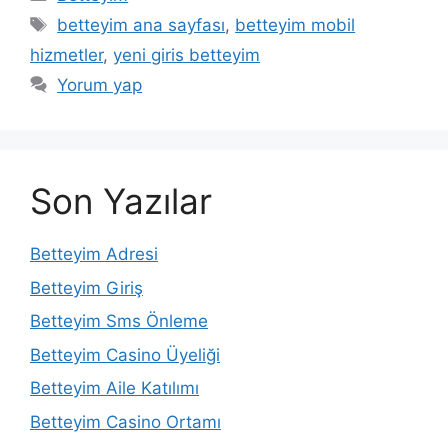
Etiketler
betteyim ana sayfası
,
betteyim mobil
hizmetler
,
yeni giris betteyim
Yorum yap
Son Yazılar
Betteyim Adresi
Betteyim Giriş
Betteyim Sms Önleme
Betteyim Casino Üyeliği
Betteyim Aile Katılımı
Betteyim Casino Ortamı