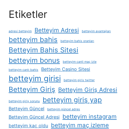
Etiketler
Betteyim Adresi
adresi betteyim
betteyim avantajları
betteyim bahis
betteyim bahis oranları
Betteyim Bahis Sitesi
betteyim bonus
betteyim canli maç izle
Betteyim Casino Sitesi
betteyim canlı bahis
betteyim girisi
betteyim giris twitter
Betteyim Giriş
Betteyim Giriş Adresi
betteyim giriş yap
betteyim giriş sorunu
Betteyim Güncel
betteyim güncel adres
betteyim instagram
Betteyim Güncel Adresi
betteyim maç izleme
betteyim kaç oldu