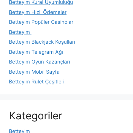
Betteyim Kural Uyumluluğu
Betteyim Hızlı Ödemeler
Betteyim Popüler Casinolar
Betteyim
Betteyim Blackjack Koşulları
Betteyim Telegram Ağı
Betteyim Oyun Kazançları
Betteyim Mobil Sayfa
Betteyim Rulet Çeşitleri
Kategoriler
Betteyim