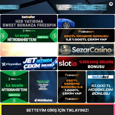
×
BETTEYİM GİRİŞ İÇİN TIKLAYINIZ!