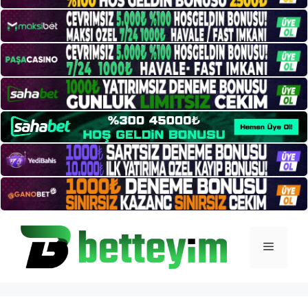
İçeriğe
atla
Menü