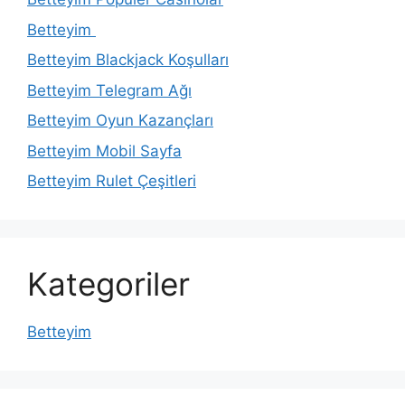
Betteyim
Betteyim Blackjack Koşulları
Betteyim Telegram Ağı
Betteyim Oyun Kazançları
Betteyim Mobil Sayfa
Betteyim Rulet Çeşitleri
Kategoriler
Betteyim