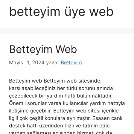
betteyim üye web
Betteyim Web
Mayıs 11, 2024
yazar
Betteyim
Betteyim web Betteyim web sitesinde,
karşılaşabileceğiniz her türlü sorunu anında
çözebilecek bir yardım hattı bulunmaktadır.
Önemli sorunlar varsa kullanıcılar yardım hattıyla
iletişime geçebilir. Betteyim web sitesi içerikle
ilgili çok çeşitli konulara ayrılmıştır. Esasen canlı
destek hattı üzerinden hızlı ve tatmin edici
yardım sağlaması açısından hizmeti çok da