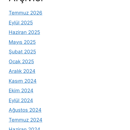
Temmuz 2026
Eylül 2025
Haziran 2025
Mayıs 2025
Şubat 2025
Ocak 2025
Aralık 2024
Kasım 2024
Ekim 2024
Eylül 2024
Ağustos 2024
Temmuz 2024
Haziran 2024