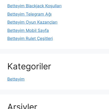
Betteyim Blackjack Koşulları
Betteyim Telegram Ağı
Betteyim Oyun Kazançları
Betteyim Mobil Sayfa
Betteyim Rulet Çeşitleri
Kategoriler
Betteyim
Arşivler