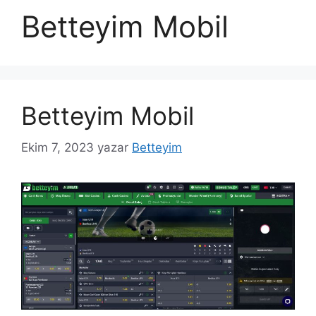
Betteyim Mobil
Betteyim Mobil
Ekim 7, 2023
yazar
Betteyim