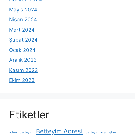
Mayıs 2024
Nisan 2024
Mart 2024
Şubat 2024
Ocak 2024
Aralık 2023
Kasım 2023
Ekim 2023
Etiketler
Betteyim Adresi
adresi betteyim
betteyim avantajları