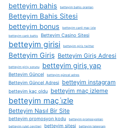
betteyim bahis
betteyim bahis oranları
Betteyim Bahis Sitesi
betteyim bonus
betteyim canli maç izle
Betteyim Casino Sitesi
betteyim canlı bahis
betteyim girisi
betteyim giris twitter
Betteyim Giriş
Betteyim Giriş Adresi
betteyim giriş yap
betteyim giriş sorunu
Betteyim Güncel
betteyim güncel adres
betteyim instagram
Betteyim Güncel Adresi
betteyim maç izleme
betteyim kaç oldu
betteyim maç i̇zle
Betteyim Nasıl Bir Site
betteyim promosyon kodu
betteyim promosyonları
betteyim sitesi
betteyim rulet çeşitleri
betteyim telegram